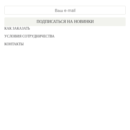
ПОДПИСАТЬСЯ НА НОВИНКИ
КАК ЗАКАЗАТЬ
УСЛОВИЯ СОТРУДНИЧЕСТВА
КОНТАКТЫ
СОГЛАСИЕ НА ОБРАБОТКУ ПЕРСОНАЛЬНЫХ ДАННЫХ
АКЦИИ
НОВИНКИ
ПРАЙС
СЕРТИФИКАТЫ
ИНФОРМАЦИЯ
ДЛЯ НЕЕ
ДЛЯ НЕГО
ДЛЯ ДЕВОЧЕК
ДЛЯ МАЛЬЧИКОВ