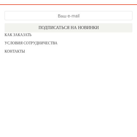
ПОДПИСАТЬСЯ НА НОВИНКИ
КАК ЗАКАЗАТЬ
УСЛОВИЯ СОТРУДНИЧЕСТВА
КОНТАКТЫ
СОГЛАСИЕ НА ОБРАБОТКУ ПЕРСОНАЛЬНЫХ ДАННЫХ
АКЦИИ
НОВИНКИ
ПРАЙС
СЕРТИФИКАТЫ
ИНФОРМАЦИЯ
ДЛЯ НЕЕ
ДЛЯ НЕГО
ДЛЯ ДЕВОЧЕК
ДЛЯ МАЛЬЧИКОВ