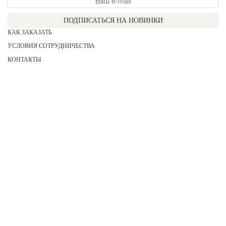
ПОДПИСАТЬСЯ НА НОВИНКИ
КАК ЗАКАЗАТЬ
УСЛОВИЯ СОТРУДНИЧЕСТВА
КОНТАКТЫ
СОГЛАСИЕ НА ОБРАБОТКУ ПЕРСОНАЛЬНЫХ ДАННЫХ
АКЦИИ
НОВИНКИ
ПРАЙС
СЕРТИФИКАТЫ
ИНФОРМАЦИЯ
ДЛЯ НЕЕ
ДЛЯ НЕГО
ДЛЯ ДЕВОЧЕК
ДЛЯ МАЛЬЧИКОВ
2026 COPYRIGHT «KATERINA»
Все права защищены