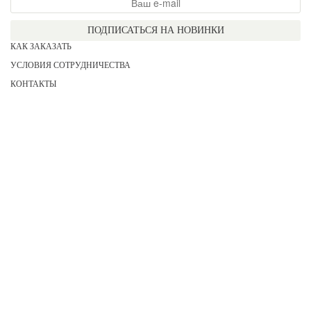
ПОДПИСАТЬСЯ НА НОВИНКИ
КАК ЗАКАЗАТЬ
УСЛОВИЯ СОТРУДНИЧЕСТВА
КОНТАКТЫ
СОГЛАСИЕ НА ОБРАБОТКУ ПЕРСОНАЛЬНЫХ ДАННЫХ
АКЦИИ
НОВИНКИ
ПРАЙС
СЕРТИФИКАТЫ
ИНФОРМАЦИЯ
ДЛЯ НЕЕ
ДЛЯ НЕГО
ДЛЯ ДЕВОЧЕК
ДЛЯ МАЛЬЧИКОВ
2026 COPYRIGHT «KATERINA»
Все права защищены