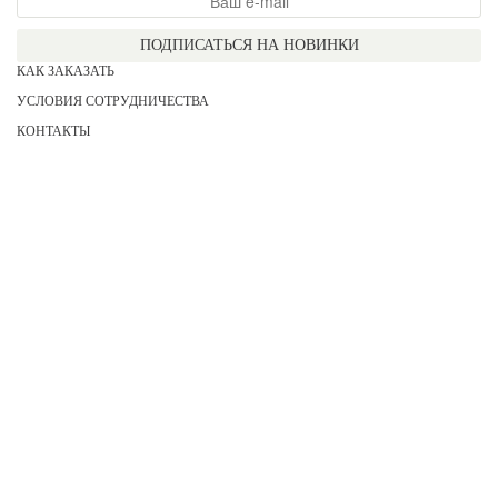
ПОДПИСАТЬСЯ НА НОВИНКИ
КАК ЗАКАЗАТЬ
УСЛОВИЯ СОТРУДНИЧЕСТВА
КОНТАКТЫ
СОГЛАСИЕ НА ОБРАБОТКУ ПЕРСОНАЛЬНЫХ ДАННЫХ
АКЦИИ
НОВИНКИ
ПРАЙС
СЕРТИФИКАТЫ
ИНФОРМАЦИЯ
ДЛЯ НЕЕ
ДЛЯ НЕГО
ДЛЯ ДЕВОЧЕК
ДЛЯ МАЛЬЧИКОВ
2026 COPYRIGHT «KATERINA»
Все права защищены