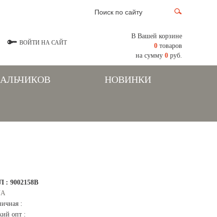
В Вашей корзине
ВОЙТИ НА САЙТ
0
товаров
на сумму
0
руб.
МАЛЬЧИКОВ
НОВИНКИ
Л :
9002158В
NA
ничная :
кий опт :